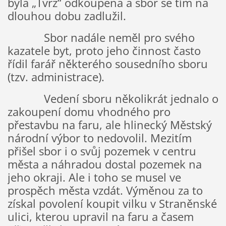
byla „Tvrz“ odkoupena a sbor se tím na
dlouhou dobu zadlužil.
Sbor nadále neměl pro svého
kazatele byt, proto jeho činnost často
řídil farář některého sousedního sboru
(tzv. administrace).
Vedení sboru několikrát jednalo o
zakoupení domu vhodného pro
přestavbu na faru, ale hlinecký Městský
národní výbor to nedovolil. Mezitím
přišel sbor i o svůj pozemek v centru
města a náhradou dostal pozemek na
jeho okraji. Ale i toho se musel ve
prospěch města vzdát. Výměnou za to
získal povolení koupit vilku v Straněnské
ulici, kterou upravil na faru a časem