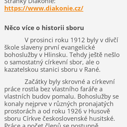
Stránky Diakonie:
https://www.diakonie.cz/
Něco více o historii sboru
V prosinci roku 1912 byly v dívčí
škole slaveny první evangelické
bohoslužby v Hlinsku. Tehdy ještě nešlo
o samostatný církevní sbor, ale o
kazatelskou stanici sboru v Rané.
Začátky byly skrovné a církevní
práce rostla bez vlastního faráře a
vlastních budov pomalu. Bohoslužby se
konaly nejprve v různých pronajatých
prostorách a od roku 1926 v Husově
sboru Církve československé husitské.
Práce a počet členů se postupně