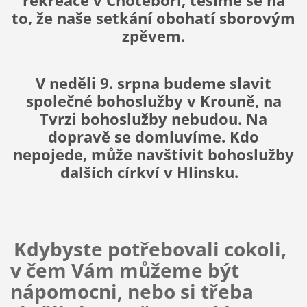
rekreace v Chotěboři, těšíme se na
to, že naše setkání obohatí sborovým
zpěvem.
V neděli 9. srpna budeme slavit
společné bohoslužby v Krouně, na
Tvrzi bohoslužby nebudou. Na
dopravě se domluvíme. Kdo
nepojede, může navštívit bohoslužby
dalších církví v Hlinsku.
Kdybyste potřebovali cokoli,
v čem Vám můžeme být
nápomocni, nebo si třeba