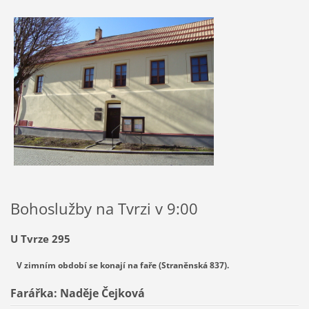
Bohoslužby na Tvrzi v 9:00
U Tvrze 295
V zimním období se konají na faře (Straněnská 837).
Farářka:
Naděje Čejková